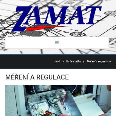
Úvod
Naše služby
Měření a regualace
ÚVOD
MĚŘENÍ
A
REGULACE
NAŠE SLUŽBY