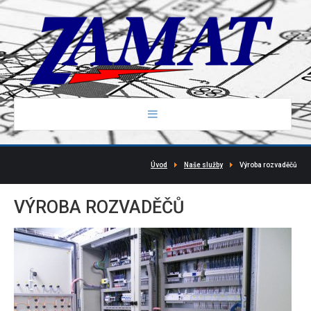
Úvod
Naše služby
Výroba rozvaděčů
ÚVOD
VÝROBA
ROZVADĚČŮ
NAŠE SLUŽBY